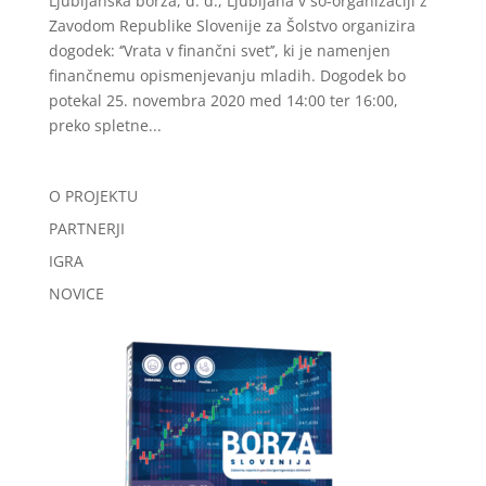
Ljubljanska borza, d. d., Ljubljana v so-organizaciji z
Zavodom Republike Slovenije za Šolstvo organizira
dogodek: ‘’Vrata v finančni svet’’, ki je namenjen
finančnemu opismenjevanju mladih. Dogodek bo
potekal 25. novembra 2020 med 14:00 ter 16:00,
preko spletne...
O PROJEKTU
PARTNERJI
IGRA
NOVICE